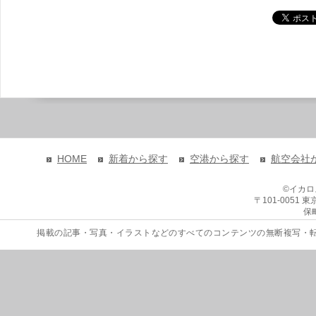
HOME
新着から探す
空港から探す
航空会社
©イカ
〒101-0051
保
掲載の記事・写真・イラストなどのすべてのコンテンツの無断複写・転載を禁じます。 Copyri