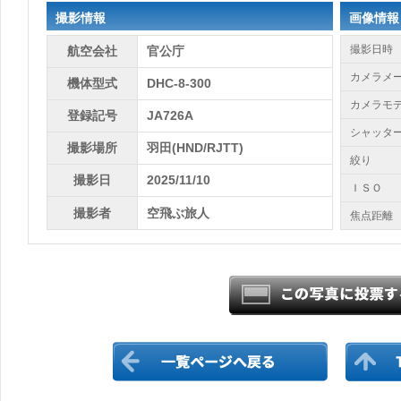
撮影情報
画像情報
撮影日時
航空会社
官公庁
カメラメ
機体型式
DHC-8-300
カメラモ
登録記号
JA726A
シャッタ
撮影場所
羽田(HND/RJTT)
絞り
撮影日
2025/11/10
ＩＳＯ
撮影者
空飛ぶ旅人
焦点距離