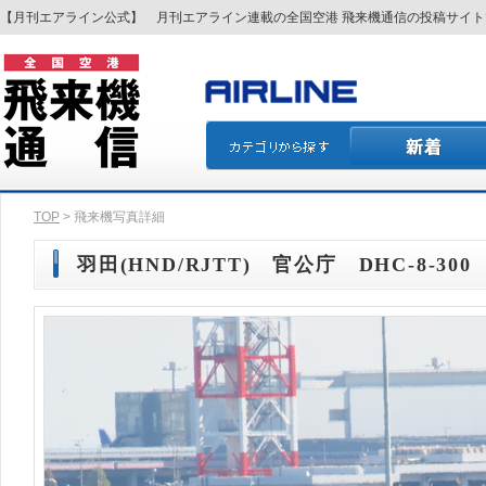
【月刊エアライン公式】 月刊エアライン連載の全国空港 飛来機通信の投稿サイ
TOP
> 飛来機写真詳細
羽田(HND/RJTT) 官公庁 DHC-8-300