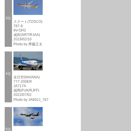
3位
スクート(TZ/SCO)
787-8
9V-OFD
成田(NRT/RJAA)
2019/02/10
Photo by 齊藤正太
4位
全日空(NH/ANA)
777-200ER
JA717A
福岡(FUK/RJFF)
2022/07/02
Photo by JA602J_767
5位