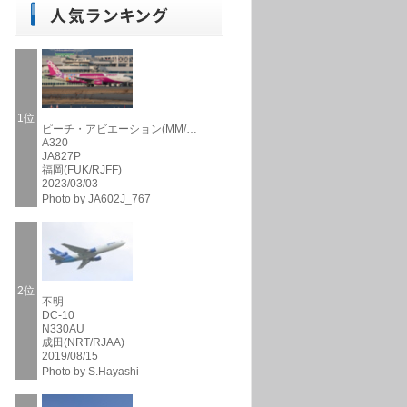
1位
ピーチ・アビエーション(MM/…
A320
JA827P
福岡(FUK/RJFF)
2023/03/03
Photo by JA602J_767
2位
不明
DC-10
N330AU
成田(NRT/RJAA)
2019/08/15
Photo by S.Hayashi