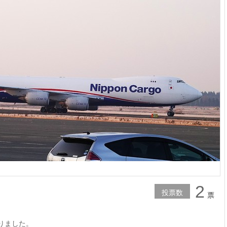
2
投票数
票
りました。