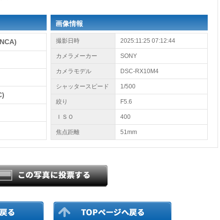
画像情報
撮影日時
2025:11:25 07:12:44
NCA)
カメラメーカー
SONY
カメラモデル
DSC-RX10M4
シャッタースピード
1/500
)
絞り
F5.6
ＩＳＯ
400
焦点距離
51mm