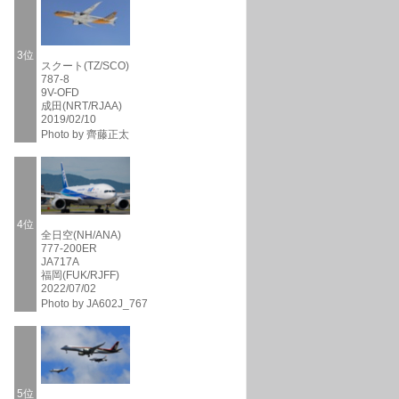
3位
スクート(TZ/SCO)
787-8
9V-OFD
成田(NRT/RJAA)
2019/02/10
Photo by 齊藤正太
4位
全日空(NH/ANA)
777-200ER
JA717A
福岡(FUK/RJFF)
2022/07/02
Photo by JA602J_767
5位