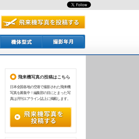
飛来機写真の投稿はこちら
日本全国各地の空港で撮影された飛来機
写真を募集中！編集部の目にとまった写
真は月刊エアライン誌上に掲載します。