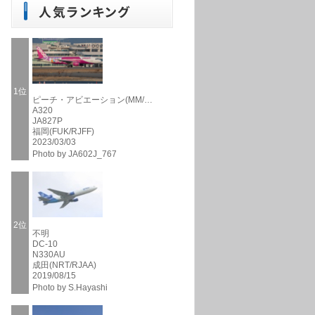
1位
ピーチ・アビエーション(MM/…
A320
JA827P
福岡(FUK/RJFF)
2023/03/03
Photo by JA602J_767
2位
不明
DC-10
N330AU
成田(NRT/RJAA)
2019/08/15
Photo by S.Hayashi