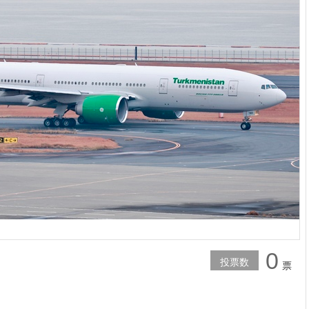
0
投票数
票