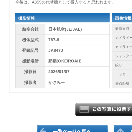
今後は、A359の代替機として投入すると思われます。
撮影情報
画像情報
撮影日時
航空会社
日本航空(JL/JAL)
カメラメ
機体型式
787-8
カメラモ
登録記号
JA847J
シャッタ
撮影場所
那覇(OKE/ROAH)
絞り
撮影日
2026/01/07
ＩＳＯ
撮影者
かさみー
焦点距離