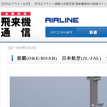
【月刊エアライン公式】 月刊エアライン連載の全国空港 飛来機通信の投稿サイ
TOP
> 飛来機写真詳細
那覇(OKE/ROAH) 日本航空(JL/JAL) 7