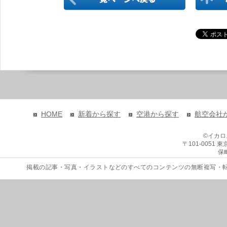
HOME
新着から探す
空港から探す
航空会社
©イカ
〒101-0051
保
掲載の記事・写真・イラストなどのすべてのコンテンツの無断複写・転載を禁じます。 Copyri