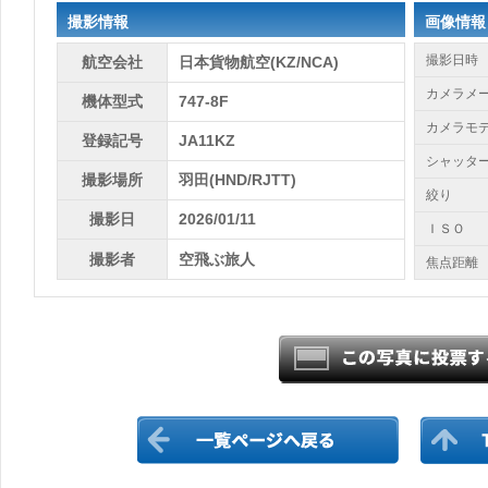
撮影情報
画像情報
撮影日時
航空会社
日本貨物航空(KZ/NCA)
カメラメ
機体型式
747-8F
カメラモ
登録記号
JA11KZ
シャッタ
撮影場所
羽田(HND/RJTT)
絞り
撮影日
2026/01/11
ＩＳＯ
撮影者
空飛ぶ旅人
焦点距離