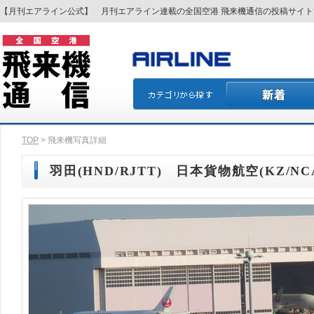
【月刊エアライン公式】 月刊エアライン連載の全国空港 飛来機通信の投稿サイ
TOP
> 飛来機写真詳細
羽田(HND/RJTT) 日本貨物航空(KZ/NCA