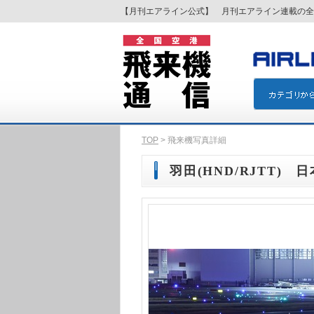
【月刊エアライン公式】 月刊エアライン連載の全
TOP
> 飛来機写真詳細
羽田(HND/RJTT) 日