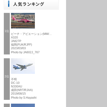
1位
ピーチ・アビエーション(MM/…
A320
JA827P
福岡(FUK/RJFF)
2023/03/03
Photo by JA602J_767
2位
不明
DC-10
N330AU
成田(NRT/RJAA)
2019/08/15
Photo by S.Hayashi