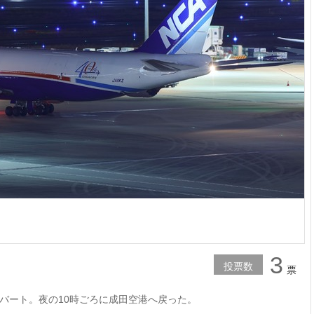
3
投票数
票
バート。夜の10時ごろに成田空港へ戻った。