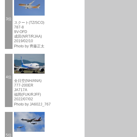
3位
スクート(TZ/SCO)
787-8
9V-OFD
成田(NRT/RJAA)
2019/02/10
Photo by 齊藤正太
4位
全日空(NH/ANA)
777-200ER
JA717A
福岡(FUK/RJFF)
2022/07/02
Photo by JA602J_767
5位