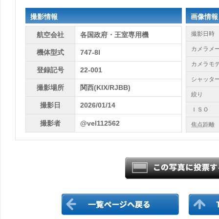
撮影情報
画像情報
撮影日時
航空会社
各国政府・王室専用機
カメラメ
機体型式
747-8I
カメラモ
登録記号
22-001
シャッタ
撮影場所
関西(KIX/RJBB)
絞り
撮影日
2026/01/14
ＩＳＯ
撮影者
@vel112562
焦点距離