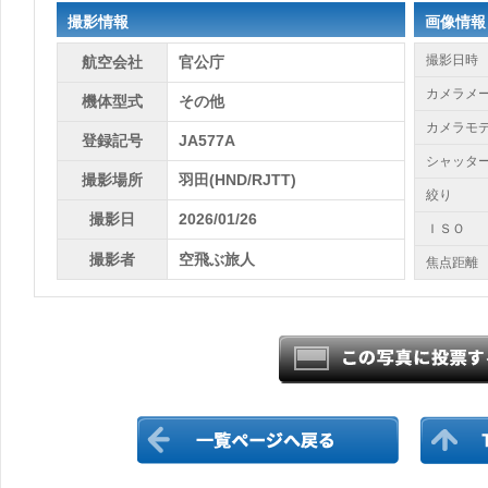
撮影情報
画像情報
撮影日時
航空会社
官公庁
カメラメ
機体型式
その他
カメラモ
登録記号
JA577A
シャッタ
撮影場所
羽田(HND/RJTT)
絞り
撮影日
2026/01/26
ＩＳＯ
撮影者
空飛ぶ旅人
焦点距離