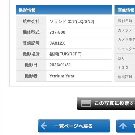
撮影情報
画像情報
撮影日時
航空会社
ソラシド エア(LQ/SNJ)
カメラメ
機体型式
737-800
カメラモ
登録記号
JA812X
シャッタ
撮影場所
福岡(FUK/RJFF)
絞り
撮影日
2026/01/31
ＩＳＯ
撮影者
Yttrium Yuta
焦点距離