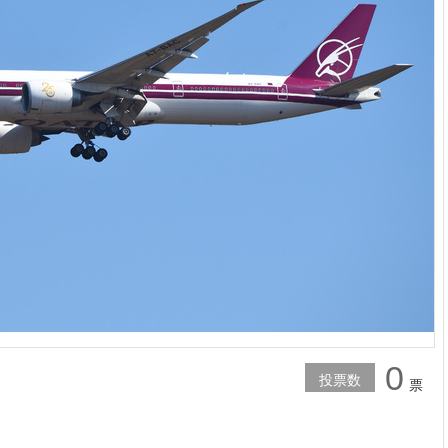
0
投票数
票