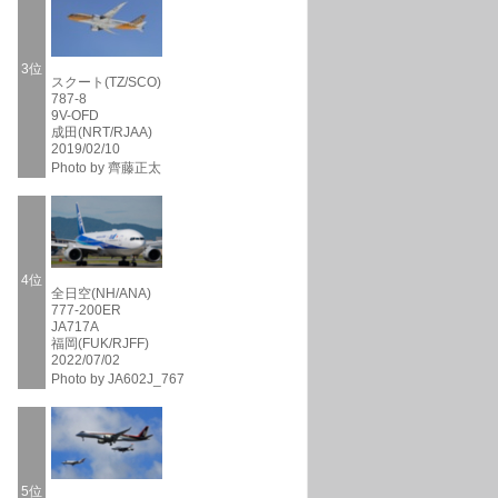
3位
スクート(TZ/SCO)
787-8
9V-OFD
成田(NRT/RJAA)
2019/02/10
Photo by 齊藤正太
4位
全日空(NH/ANA)
777-200ER
JA717A
福岡(FUK/RJFF)
2022/07/02
Photo by JA602J_767
5位