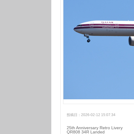
投稿日：2026-02-12 15:07:34
25th Anniversary Retro Livery
QR808 34R Landed