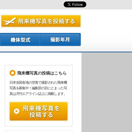
飛来機写真の投稿はこちら
日本全国各地の空港で撮影された飛来機
写真を募集中！編集部の目にとまった写
真は月刊エアライン誌上に掲載します。