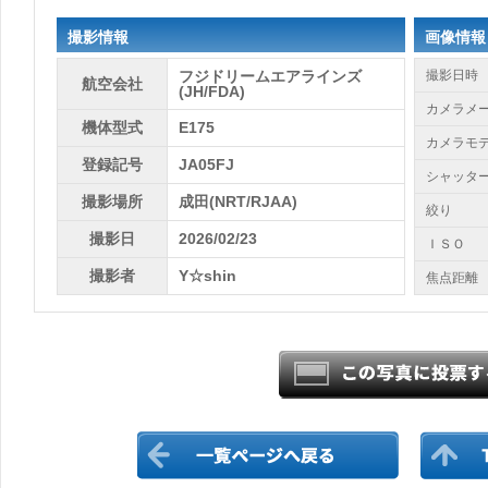
撮影情報
画像情報
フジドリームエアラインズ
撮影日時
航空会社
(JH/FDA)
カメラメ
機体型式
E175
カメラモ
登録記号
JA05FJ
シャッタ
撮影場所
成田(NRT/RJAA)
絞り
撮影日
2026/02/23
ＩＳＯ
撮影者
Y☆shin
焦点距離