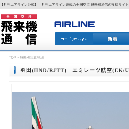
【月刊エアライン公式】 月刊エアライン連載の全国空港 飛来機通信の投稿サイ
TOP
> 飛来機写真詳細
羽田(HND/RJTT) エミレーツ航空(EK/UA