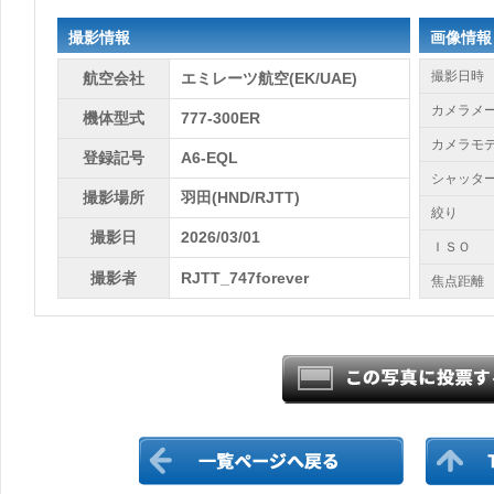
撮影情報
画像情報
撮影日時
航空会社
エミレーツ航空(EK/UAE)
カメラメ
機体型式
777-300ER
カメラモ
登録記号
A6-EQL
シャッタ
撮影場所
羽田(HND/RJTT)
絞り
撮影日
2026/03/01
ＩＳＯ
撮影者
RJTT_747forever
焦点距離