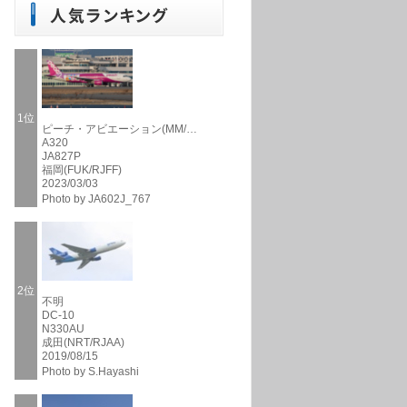
1位
ピーチ・アビエーション(MM/…
A320
JA827P
福岡(FUK/RJFF)
2023/03/03
Photo by JA602J_767
2位
不明
DC-10
N330AU
成田(NRT/RJAA)
2019/08/15
Photo by S.Hayashi