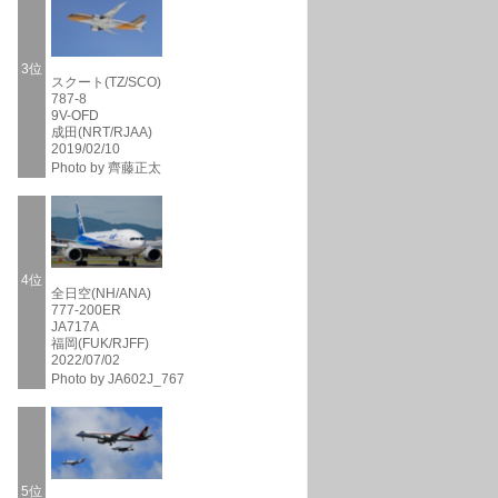
3位
スクート(TZ/SCO)
787-8
9V-OFD
成田(NRT/RJAA)
2019/02/10
Photo by 齊藤正太
4位
全日空(NH/ANA)
777-200ER
JA717A
福岡(FUK/RJFF)
2022/07/02
Photo by JA602J_767
5位