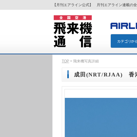
【月刊エアライン公式】 月刊エアライン連載の全
TOP
> 飛来機写真詳細
成田(NRT/RJAA) 香港