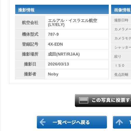
撮影情報
画像情報
エルアル・イスラエル航空
撮影日時
航空会社
(LY/ELY)
カメラメ
機体型式
787-9
カメラモ
登録記号
4X-EDN
シャッタ
撮影場所
成田(NRT/RJAA)
絞り
撮影日
2026/03/13
ＩＳＯ
撮影者
Noby
焦点距離