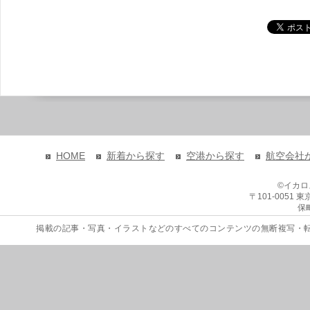
HOME
新着から探す
空港から探す
航空会社
©イカ
〒101-0051
保
掲載の記事・写真・イラストなどのすべてのコンテンツの無断複写・転載を禁じます。 Copyri