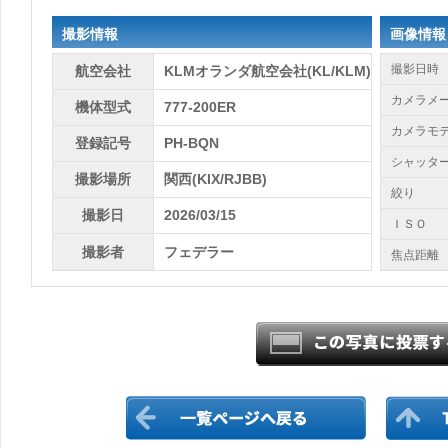
撮影情報
画像情報
撮影日時
航空会社
KLMオランダ航空会社(KL/KLM)
カメラメ
機体型式
777-200ER
カメラモ
登録記号
PH-BQN
シャッタ
撮影場所
関西(KIX/RJBB)
絞り
撮影日
2026/03/15
ＩＳＯ
撮影者
フェデラー
焦点距離