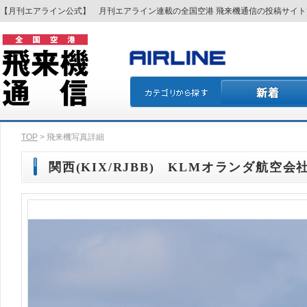
【月刊エアライン公式】 月刊エアライン連載の全国空港 飛来機通信の投稿サイ
TOP
> 飛来機写真詳細
関西(KIX/RJBB) KLMオランダ航空会社(K