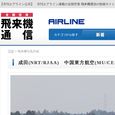
【月刊エアライン公式】 月刊エアライン連載の全国空港 飛来機通信の投稿サイ
TOP
> 飛来機写真詳細
成田(NRT/RJAA) 中国東方航空(MU/CES)