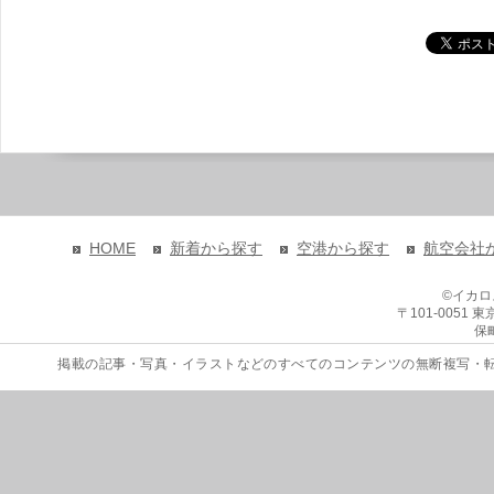
HOME
新着から探す
空港から探す
航空会社
©イカ
〒101-0051
保
掲載の記事・写真・イラストなどのすべてのコンテンツの無断複写・転載を禁じます。 Copyri