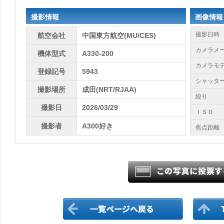
撮影情報
画像情報
撮影日時
航空会社
中国東方航空(MU/CES)
カメラメ
機体型式
A330-200
カメラモ
登録記号
5943
シャッタ
撮影場所
成田(NRT/RJAA)
絞り
撮影日
2026/03/29
ＩＳＯ
撮影者
A300好き
焦点距離