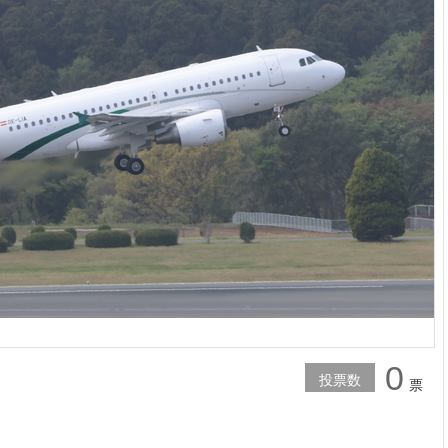
0
投票数
票