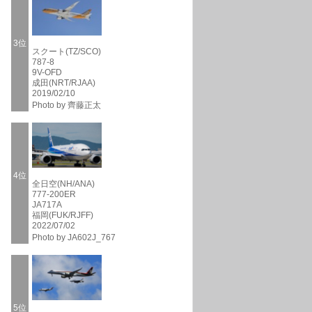
3位
スクート(TZ/SCO)
787-8
9V-OFD
成田(NRT/RJAA)
2019/02/10
Photo by 齊藤正太
4位
全日空(NH/ANA)
777-200ER
JA717A
福岡(FUK/RJFF)
2022/07/02
Photo by JA602J_767
5位