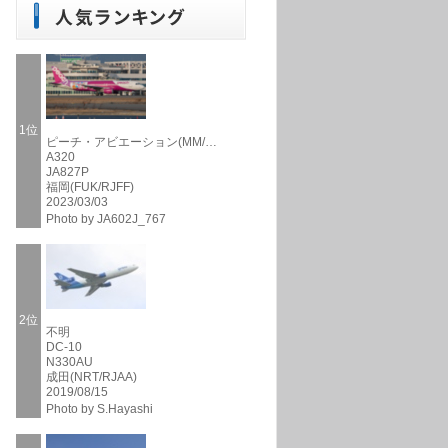
1位
ピーチ・アビエーション(MM/…
A320
JA827P
福岡(FUK/RJFF)
2023/03/03
Photo by JA602J_767
2位
不明
DC-10
N330AU
成田(NRT/RJAA)
2019/08/15
Photo by S.Hayashi