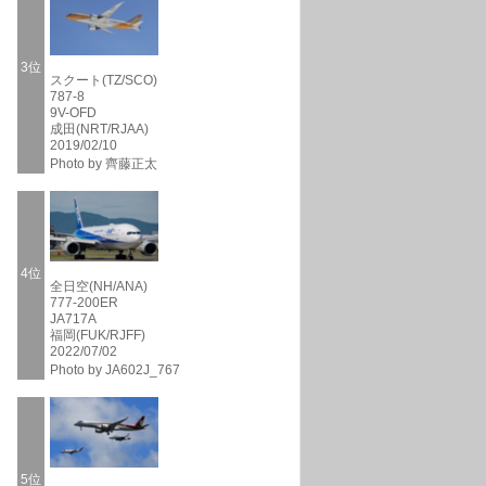
3位
スクート(TZ/SCO)
787-8
9V-OFD
成田(NRT/RJAA)
2019/02/10
Photo by 齊藤正太
4位
全日空(NH/ANA)
777-200ER
JA717A
福岡(FUK/RJFF)
2022/07/02
Photo by JA602J_767
5位