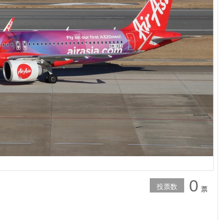
0
投票数
票