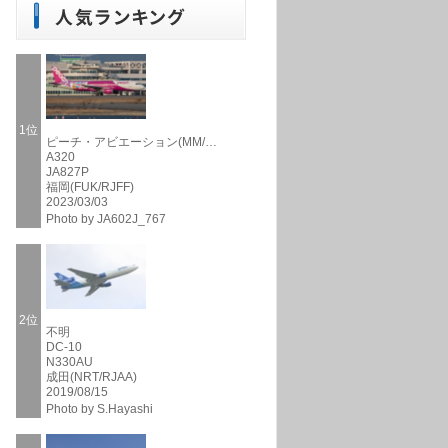
1位
ピーチ・アビエーション(MM/…
A320
JA827P
福岡(FUK/RJFF)
2023/03/03
Photo by JA602J_767
2位
不明
DC-10
N330AU
成田(NRT/RJAA)
2019/08/15
Photo by S.Hayashi