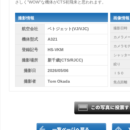
さしく"WOW"な機体がCTS初飛来と思われます。
撮影情報
画像情報
撮影日時
航空会社
ベトジェット(VJ/VJC)
カメラメ
機体型式
A321
カメラモ
登録記号
HS-VKM
シャッタ
撮影場所
新千歳(CTS/RJCC)
絞り
撮影日
2026/05/06
ＩＳＯ
撮影者
Tom Okada
焦点距離