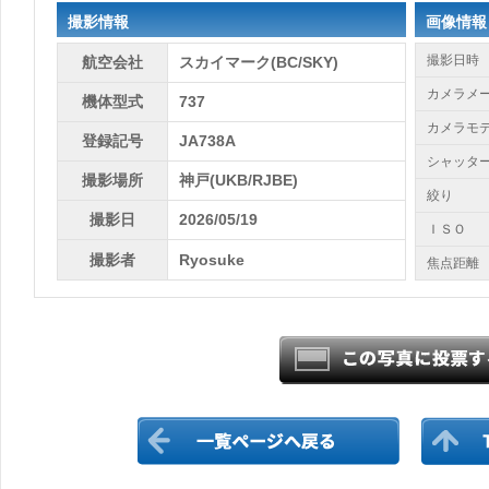
撮影情報
画像情報
撮影日時
航空会社
スカイマーク(BC/SKY)
カメラメ
機体型式
737
カメラモ
登録記号
JA738A
シャッタ
撮影場所
神戸(UKB/RJBE)
絞り
撮影日
2026/05/19
ＩＳＯ
撮影者
Ryosuke
焦点距離