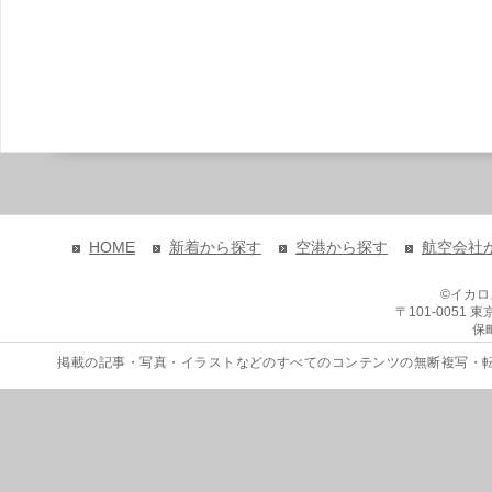
HOME
新着から探す
空港から探す
航空会社
©イカ
〒101-0051
保
掲載の記事・写真・イラストなどのすべてのコンテンツの無断複写・転載を禁じます。 Copyri