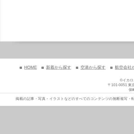
HOME
新着から探す
空港から探す
航空会社
©イカ
〒101-0051
保
掲載の記事・写真・イラストなどのすべてのコンテンツの無断複写・転載を禁じます。 Copyri