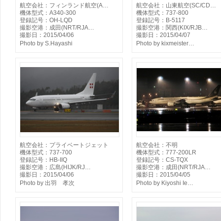
航空会社：フィンランド航空(A…
航空会社：山東航空(SC/CD…
機体型式：A340-300
機体型式：737-800
登録記号：OH-LQD
登録記号：B-5117
撮影空港：成田(NRT/RJA…
撮影空港：関西(KIX/RJB…
撮影日：2015/04/06
撮影日：2015/04/07
Photo by S.Hayashi
Photo by kixmeister…
航空会社：プライベートジェット
航空会社：不明
機体型式：737-700
機体型式：777-200LR
登録記号：HB-IIQ
登録記号：CS-TQX
撮影空港：広島(HIJK/RJ…
撮影空港：成田(NRT/RJA…
撮影日：2015/04/06
撮影日：2015/04/05
Photo by 出羽 孝次
Photo by Kiyoshi Ie…