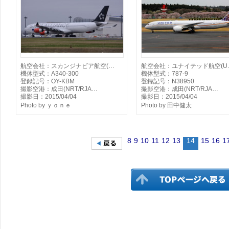
航空会社：スカンジナビア航空(…
航空会社：ユナイテッド航空(U
機体型式：A340-300
機体型式：787-9
登録記号：OY-KBM
登録記号：N38950
撮影空港：成田(NRT/RJA…
撮影空港：成田(NRT/RJA…
撮影日：2015/04/04
撮影日：2015/04/04
Photo by ｙｏｎｅ
Photo by 田中健太
8
9
10
11
12
13
14
15
16
1