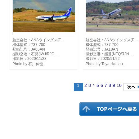
航空会社：ANAウイングス(E…
航空会社：ANAウイングス(E…
機体型式：737-700
機体型式：737-700
登録記号：JA05AN
登録記号：JA18AN
撮影空港：石見(IWJ/RJO…
撮影空港：能登(NTQ/RJN…
撮影日：2020/11/28
撮影日：2020/11/22
Photo by 石川伸也
Photo by Toya Hamau…
1
2
3
4
5
6
7
8
9
10