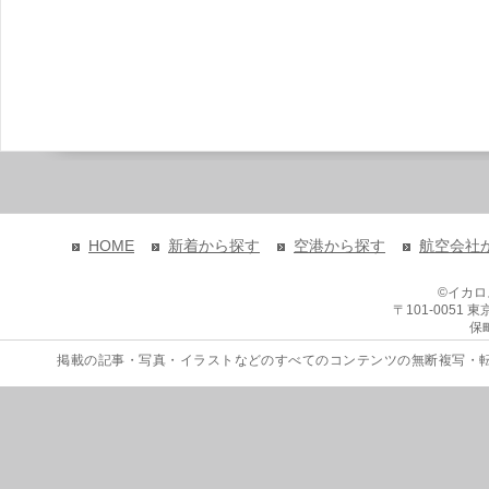
HOME
新着から探す
空港から探す
航空会社
©イカ
〒101-0051
保
掲載の記事・写真・イラストなどのすべてのコンテンツの無断複写・転載を禁じます。 Copyri