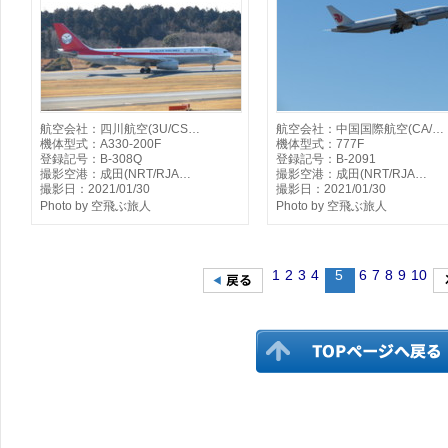
航空会社：四川航空(3U/CS…
航空会社：中国国際航空(CA/…
機体型式：A330-200F
機体型式：777F
登録記号：B-308Q
登録記号：B-2091
撮影空港：成田(NRT/RJA…
撮影空港：成田(NRT/RJA…
撮影日：2021/01/30
撮影日：2021/01/30
Photo by 空飛ぶ旅人
Photo by 空飛ぶ旅人
1
2
3
4
5
6
7
8
9
10