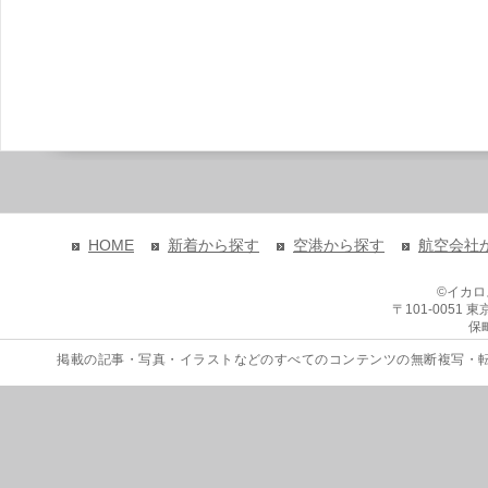
HOME
新着から探す
空港から探す
航空会社
©イカ
〒101-0051
保
掲載の記事・写真・イラストなどのすべてのコンテンツの無断複写・転載を禁じます。 Copyri