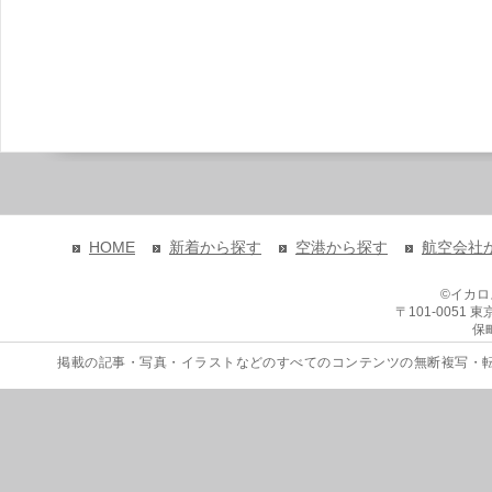
HOME
新着から探す
空港から探す
航空会社
©イカ
〒101-0051
保
掲載の記事・写真・イラストなどのすべてのコンテンツの無断複写・転載を禁じます。 Copyri