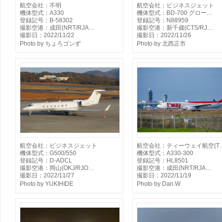
航空会社：不明
航空会社：ビジネスジェット
機体型式：A330
機体型式：BD-700 グロー…
登録記号：B-58302
登録記号：N88959
撮影空港：成田(NRT/RJA…
撮影空港：新千歳(CTS/RJ…
撮影日：2022/11/22
撮影日：2022/11/26
Photo by ちょろゴンず
Photo by 北西正市
航空会社：ビジネスジェット
航空会社：ティーウェイ航空(T
機体型式：G500/550
機体型式：A330-300
登録記号：D-ADCL
登録記号：HL8501
撮影空港：岡山(OKJ/RJO…
撮影空港：成田(NRT/RJA…
撮影日：2022/11/27
撮影日：2022/11/19
Photo by YUKIHIDE
Photo by Dan.W