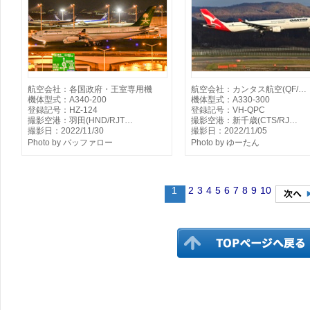
航空会社：各国政府・王室専用機
航空会社：カンタス航空(QF/…
機体型式：A340-200
機体型式：A330-300
登録記号：HZ-124
登録記号：VH-QPC
撮影空港：羽田(HND/RJT…
撮影空港：新千歳(CTS/RJ…
撮影日：2022/11/30
撮影日：2022/11/05
Photo by バッファロー
Photo by ゆーたん
1
2
3
4
5
6
7
8
9
10