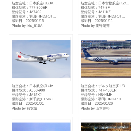
航空会社：日本航空(JL/JA…
航空会社：日本貨物航空(KZ/…
機体型式：777-300ER
機体型式：747-8F
登録記号：JA740J
登録記号：JA11KZ
撮影空港：羽田(HND/RJT…
撮影空港：羽田(HND/RJT…
撮影日：2025/01/15
撮影日：2025/01/11
Photo by ikic_610A
Photo by 龍野陽亮
航空会社：日本航空(JL/JA…
航空会社：デルタ航空(DL/D…
機体型式：A350-900
機体型式：747-400ER
登録記号：JA15XJ
登録記号：N844MH
撮影空港：新千歳(CTS/RJ…
撮影空港：羽田(HND/RJT…
撮影日：2025/01/01
撮影日：2025/01/26
Photo by 戴宽阳
Photo by 山本充裕