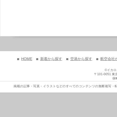
HOME
新着から探す
空港から探す
航空会社
©イカ
〒101-0051
保
掲載の記事・写真・イラストなどのすべてのコンテンツの無断複写・転載を禁じます。 Copyri