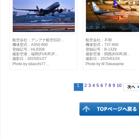
航空会社：アシアナ航空(OZ/…
航空会社：不明
機体型式：A350-900
機体型式：737-800
登録記号：HL8308
登録記号：B-1328
撮影空港：福岡(FUK/RJF…
撮影空港：関西(KIX/RJB…
撮影日：2025/01/27
撮影日：2025/01/24
Photo by iidacchi77…
Photo by M.Tokuwame
1
2
3
4
5
6
7
8
9
10