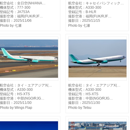
航空会社：全日空(NH/ANA…
航空会社：キャセイパシフィック…
機体型式：777-300
機体型式：A330-300
登録記号：JA753A
登録記号：B-HLR
撮影空港：福岡(FUK/RJF…
撮影空港：福岡(FUK/RJF…
撮影日：2025/11/06
撮影日：2025/11/15
Photo by 七瀬
Photo by 七瀬
航空会社：タイ・エアアジアX(…
航空会社：タイ・エアアジアX(…
機体型式：A330-300
機体型式：A330-300
登録記号：HS-XTS
登録記号：HS-XTS
撮影空港：中部(NGO/RJG…
撮影空港：中部(NGO/RJG…
撮影日：2025/11/30
撮影日：2025/11/30
Photo by Wings Flap
Photo by Tetsu