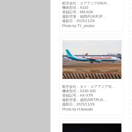
航空会社：エアアジア(AK/A…
機体型式：A320
登録記号：9M-AGK
撮影空港：福岡(FUK/RJF…
撮影日：2025/11/29
Photo by TY_photos
航空会社：タイ・エアアジアX(…
機体型式：A330-300
登録記号：HX-XTR
撮影空港：成田(NRT/RJA…
撮影日：2025/11/29
Photo by H.Iwasaki