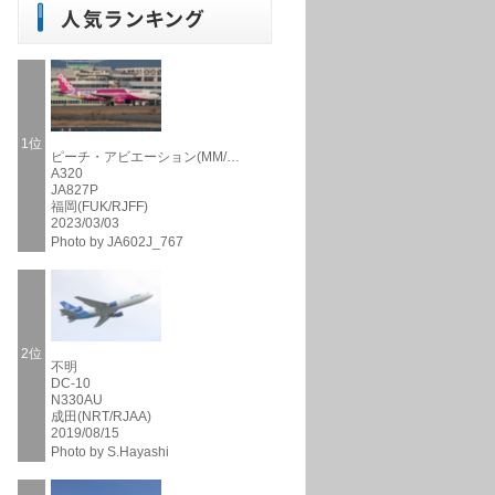
1位
ピーチ・アビエーション(MM/…
A320
JA827P
福岡(FUK/RJFF)
2023/03/03
Photo by JA602J_767
2位
不明
DC-10
N330AU
成田(NRT/RJAA)
2019/08/15
Photo by S.Hayashi