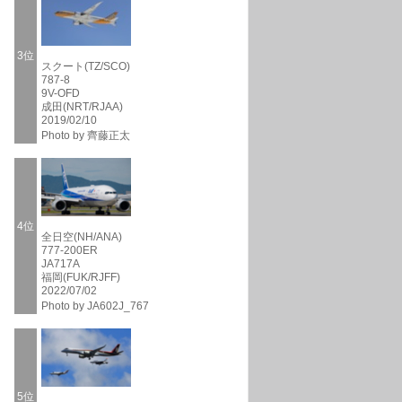
3位
スクート(TZ/SCO)
787-8
9V-OFD
成田(NRT/RJAA)
2019/02/10
Photo by 齊藤正太
4位
全日空(NH/ANA)
777-200ER
JA717A
福岡(FUK/RJFF)
2022/07/02
Photo by JA602J_767
5位