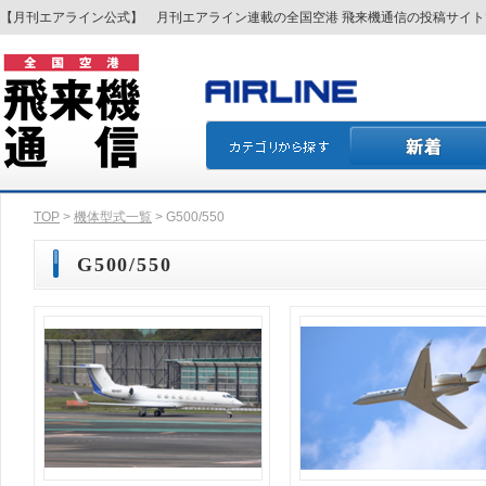
【月刊エアライン公式】 月刊エアライン連載の全国空港 飛来機通信の投稿サイ
TOP
>
機体型式一覧
> G500/550
G500/550