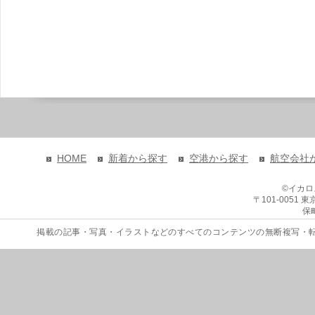
HOME
新着から探す
空港から探す
航空会社
©イカ
〒101-0051
保
掲載の記事・写真・イラストなどのすべてのコンテンツの無断複写・転載を禁じます。 Copyri