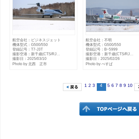
航空会社：ビジネスジェット
航空会社：不明
機体型式：G500/550
機体型式：G500/550
登録記号：T7-J3T
登録記号：B−5999
撮影空港：新千歳(CTS/RJ…
撮影空港：新千歳(CTS/RJ…
撮影日：2025/03/10
撮影日：2025/02/26
Photo by 北西 正市
Photo by べすぱ
1
2
3
4
5
6
7
8
9
10