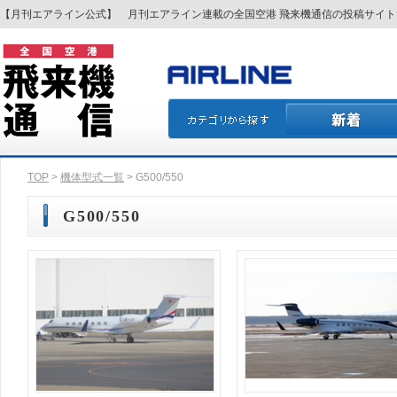
【月刊エアライン公式】 月刊エアライン連載の全国空港 飛来機通信の投稿サイ
TOP
>
機体型式一覧
> G500/550
G500/550