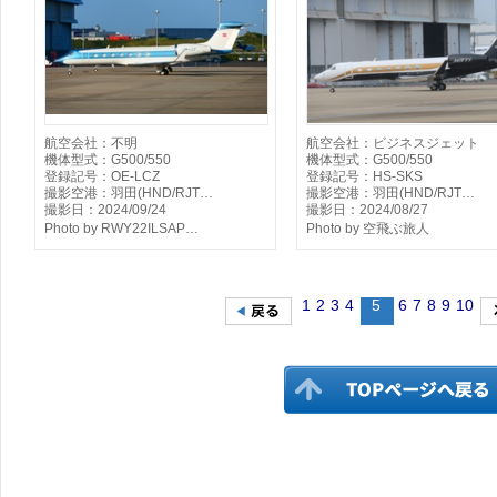
航空会社：不明
航空会社：ビジネスジェット
機体型式：G500/550
機体型式：G500/550
登録記号：OE-LCZ
登録記号：HS-SKS
撮影空港：羽田(HND/RJT…
撮影空港：羽田(HND/RJT…
撮影日：2024/09/24
撮影日：2024/08/27
Photo by RWY22ILSAP…
Photo by 空飛ぶ旅人
1
2
3
4
5
6
7
8
9
10