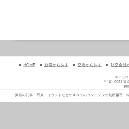
HOME
新着から探す
空港から探す
航空会社
©イカ
〒101-0051
保
掲載の記事・写真・イラストなどのすべてのコンテンツの無断複写・転載を禁じます。 Copyri