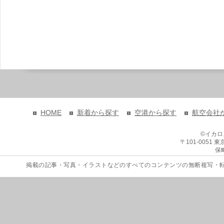
HOME
新着から探す
空港から探す
航空会社
©イカ
〒101-0051
保
掲載の記事・写真・イラストなどのすべてのコンテンツの無断複写・転載を禁じます。 Copyri