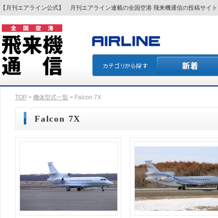
【月刊エアライン公式】 月刊エアライン連載の全国空港 飛来機通信の投稿サイ
TOP
>
機体型式一覧
> Falcon 7X
Falcon 7X