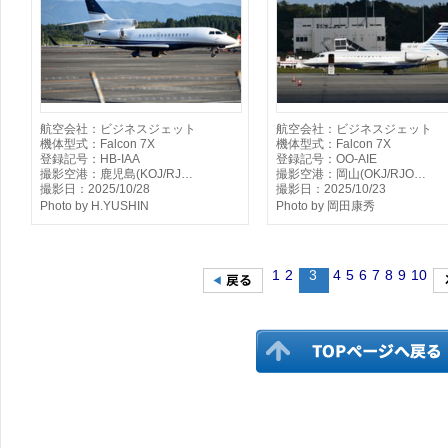
航空会社：ビジネスジェット
航空会社：ビジネスジェット
機体型式：Falcon 7X
機体型式：Falcon 7X
登録記号：HB-IAA
登録記号：OO-AIE
撮影空港：鹿児島(KOJ/RJ…
撮影空港：岡山(OKJ/RJO…
撮影日：2025/10/28
撮影日：2025/10/23
Photo by H.YUSHIN
Photo by 岡田康秀
1
2
3
4
5
6
7
8
9
10