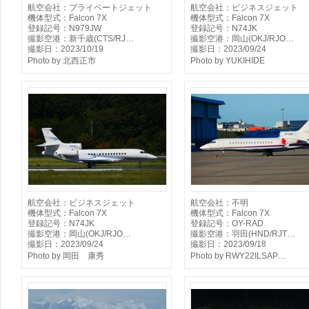
航空会社：プライベートジェット
航空会社：ビジネスジェット
機体型式：Falcon 7X
機体型式：Falcon 7X
登録記号：N979JW
登録記号：N74JK
撮影空港：新千歳(CTS/RJ…
撮影空港：岡山(OKJ/RJO…
撮影日：2023/10/19
撮影日：2023/09/24
Photo by 北西正市
Photo by YUKIHIDE
航空会社：ビジネスジェット
航空会社：不明
機体型式：Falcon 7X
機体型式：Falcon 7X
登録記号：N74JK
登録記号：OY-RAD
撮影空港：岡山(OKJ/RJO…
撮影空港：羽田(HND/RJT…
撮影日：2023/09/24
撮影日：2023/09/18
Photo by 岡田 康秀
Photo by RWY22ILSAP…