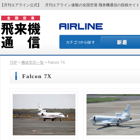
【月刊エアライン公式】 月刊エアライン連載の全国空港 飛来機通信の投稿サイ
TOP
>
機体型式一覧
> Falcon 7X
Falcon 7X