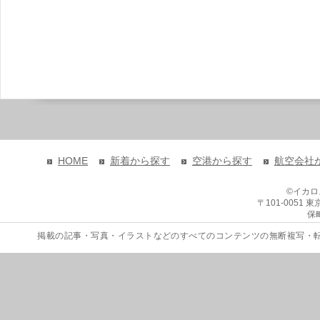
HOME
新着から探す
空港から探す
航空会社
©イカ
〒101-0051
保
掲載の記事・写真・イラストなどのすべてのコンテンツの無断複写・転載を禁じます。 Copyri