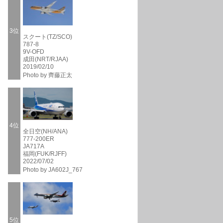
3位
スクート(TZ/SCO)
787-8
9V-OFD
成田(NRT/RJAA)
2019/02/10
Photo by 齊藤正太
4位
全日空(NH/ANA)
777-200ER
JA717A
福岡(FUK/RJFF)
2022/07/02
Photo by JA602J_767
5位