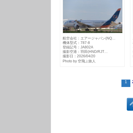
航空会社：エアージャパン(NQ…
機体型式：787-8
登録記号：JA802A
撮影空港：羽田(HND/RJT…
撮影日：2026/04/20
Photo by 空飛ぶ旅人
1