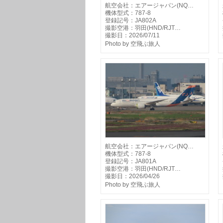
航空会社：エアージャパン(NQ…
機体型式：787-8
登録記号：JA802A
撮影空港：羽田(HND/RJT…
撮影日：2026/07/11
Photo by 空飛ぶ旅人
航空会社：エアージャパン(NQ…
機体型式：787-8
登録記号：JA801A
撮影空港：羽田(HND/RJT…
撮影日：2026/04/26
Photo by 空飛ぶ旅人