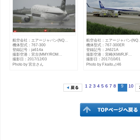
航空会社：エアージャパン(NQ…
航空会社：エアージャパン(NQ
機体型式：767-300
機体型式：767-300ER
登録記号：ja614a
登録記号：JA621A
撮影空港：宮古(MMY/ROM…
撮影空港：宮崎(KMI/RJF…
撮影日：2017/12/03
撮影日：2017/10/01
Photo by 宮古さん
Photo by F.kaito⊿46
1
2
3
4
5
6
7
8
9
10