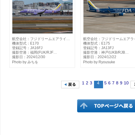
航空会社：フジドリームエアライ…
航空会社：フジドリームエアラ
機体型式：E170
機体型式：E175
登録記号：JA16FJ
登録記号：JA13FJ
撮影空港：福岡(FUK/RJF…
撮影空港：神戸(UKB/RJB…
撮影日：2024/12/30
撮影日：2024/12/22
Photo by みちを
Photo by Ryousuke
1
2
3
4
5
6
7
8
9
10