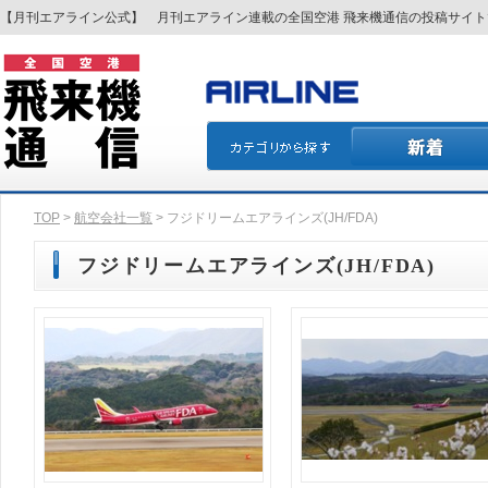
【月刊エアライン公式】 月刊エアライン連載の全国空港 飛来機通信の投稿サイ
TOP
>
航空会社一覧
> フジドリームエアラインズ(JH/FDA)
フジドリームエアラインズ(JH/FDA)