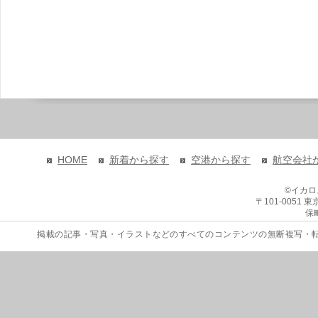
HOME
新着から探す
空港から探す
航空会社
©イカ
〒101-0051
保
掲載の記事・写真・イラストなどのすべてのコンテンツの無断複写・転載を禁じます。 Copyri