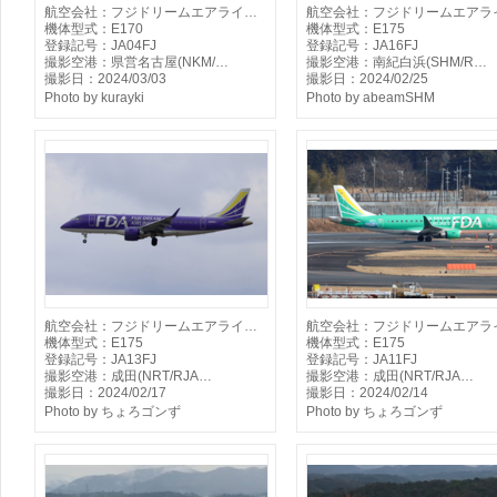
航空会社：フジドリームエアライ…
航空会社：フジドリームエアラ
機体型式：E170
機体型式：E175
登録記号：JA04FJ
登録記号：JA16FJ
撮影空港：県営名古屋(NKM/…
撮影空港：南紀白浜(SHM/R…
撮影日：2024/03/03
撮影日：2024/02/25
Photo by kurayki
Photo by abeamSHM
航空会社：フジドリームエアライ…
航空会社：フジドリームエアラ
機体型式：E175
機体型式：E175
登録記号：JA13FJ
登録記号：JA11FJ
撮影空港：成田(NRT/RJA…
撮影空港：成田(NRT/RJA…
撮影日：2024/02/17
撮影日：2024/02/14
Photo by ちょろゴンず
Photo by ちょろゴンず