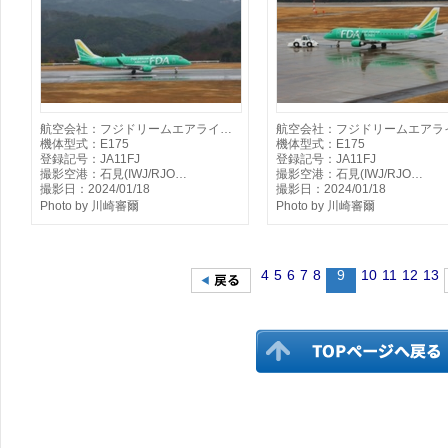
航空会社：フジドリームエアライ…
航空会社：フジドリームエアラ
機体型式：E175
機体型式：E175
登録記号：JA11FJ
登録記号：JA11FJ
撮影空港：石見(IWJ/RJO…
撮影空港：石見(IWJ/RJO…
撮影日：2024/01/18
撮影日：2024/01/18
Photo by 川崎審爾
Photo by 川崎審爾
4
5
6
7
8
9
10
11
12
13