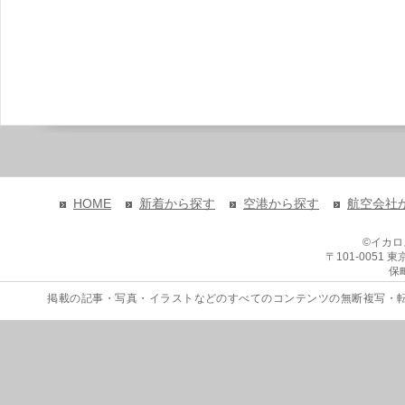
HOME
新着から探す
空港から探す
航空会社
©イカ
〒101-0051
保
掲載の記事・写真・イラストなどのすべてのコンテンツの無断複写・転載を禁じます。 Copyri