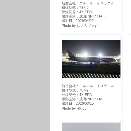
航空会社：エルアル・イスラエル…
機体型式：787-9
登録記号：4X-EDM
撮影空港：成田(NRT/RJA…
撮影日：2026/04/22
Photo by ちょろゴンず
航空会社：エルアル・イスラエル…
機体型式：787-9
登録記号：4X-EDN
撮影空港：成田(NRT/RJA…
撮影日：2026/03/15
Photo by HK.buhihi