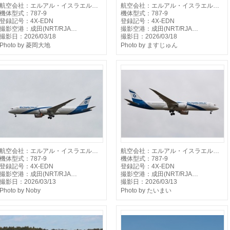
航空会社：エルアル・イスラエル…
航空会社：エルアル・イスラエル…
機体型式：787-9
機体型式：787-9
登録記号：4X-EDN
登録記号：4X-EDN
撮影空港：成田(NRT/RJA…
撮影空港：成田(NRT/RJA…
撮影日：2026/03/18
撮影日：2026/03/18
Photo by 菱岡大地
Photo by ますじゅん
航空会社：エルアル・イスラエル…
航空会社：エルアル・イスラエル…
機体型式：787-9
機体型式：787-9
登録記号：4X-EDN
登録記号：4X-EDN
撮影空港：成田(NRT/RJA…
撮影空港：成田(NRT/RJA…
撮影日：2026/03/13
撮影日：2026/03/13
Photo by Noby
Photo by たいまい