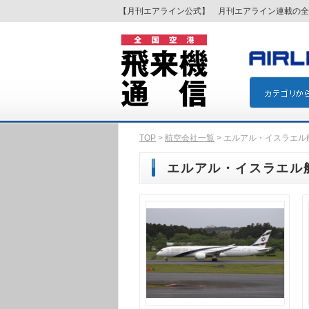
【月刊エアライン公式】 月刊エアライン連載の全
TOP
>
航空会社一覧
> エルアル・イスラエル航空
エルアル・イスラエル航空