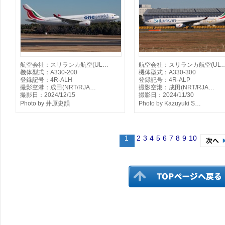
航空会社：スリランカ航空(UL…
航空会社：スリランカ航空(UL
機体型式：A330-200
機体型式：A330-300
登録記号：4R-ALH
登録記号：4R-ALP
撮影空港：成田(NRT/RJA…
撮影空港：成田(NRT/RJA…
撮影日：2024/12/15
撮影日：2024/11/30
Photo by 井原史韻
Photo by Kazuyuki S…
1
2
3
4
5
6
7
8
9
10