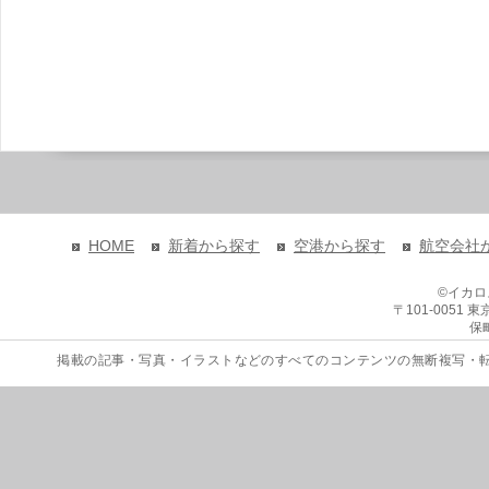
HOME
新着から探す
空港から探す
航空会社
©イカ
〒101-0051
保
掲載の記事・写真・イラストなどのすべてのコンテンツの無断複写・転載を禁じます。 Copyri