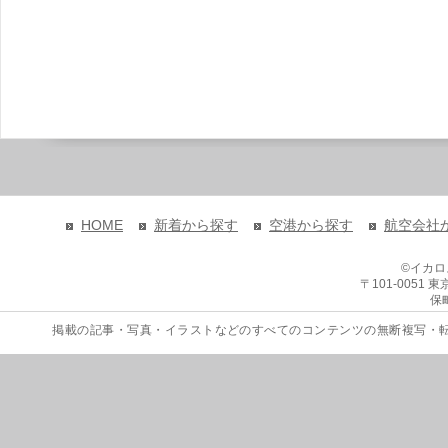
HOME
新着から探す
空港から探す
航空会社
©イカ
〒101-0051
保
掲載の記事・写真・イラストなどのすべてのコンテンツの無断複写・転載を禁じます。 Copyri