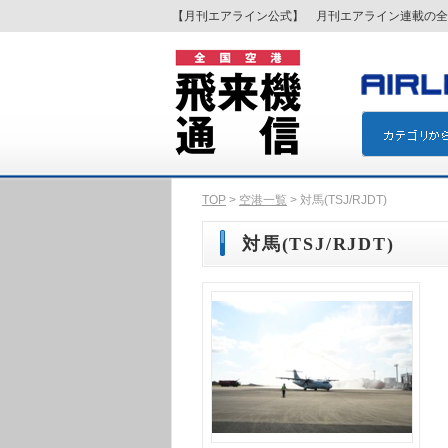
【月刊エアライン公式】 月刊エアライン連載の全
TOP
>
空港一覧
> 対馬(TSJ/RJDT)
対馬(TSJ/RJDT)