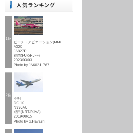
1位
ピーチ・アビエーション(MM/…
A320
JA827P
福岡(FUK/RJFF)
2023/03/03
Photo by JA602J_767
2位
不明
DC-10
N330AU
成田(NRT/RJAA)
2019/08/15
Photo by S.Hayashi