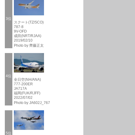
3位
スクート(TZ/SCO)
787-8
9V-OFD
成田(NRT/RJAA)
2019/02/10
Photo by 齊藤正太
4位
全日空(NH/ANA)
777-200ER
JA717A
福岡(FUK/RJFF)
2022/07/02
Photo by JA602J_767
5位