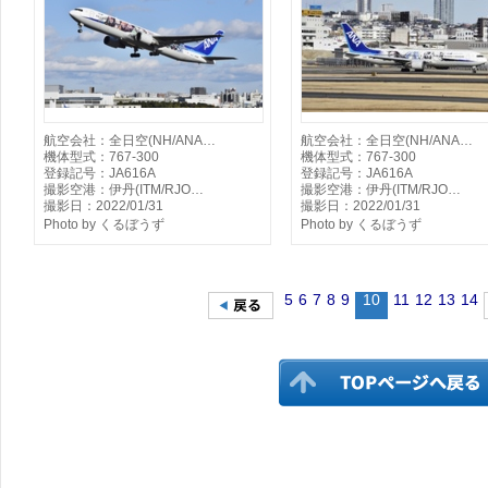
航空会社：全日空(NH/ANA…
航空会社：全日空(NH/ANA…
機体型式：767-300
機体型式：767-300
登録記号：JA616A
登録記号：JA616A
撮影空港：伊丹(ITM/RJO…
撮影空港：伊丹(ITM/RJO…
撮影日：2022/01/31
撮影日：2022/01/31
Photo by くるぼうず
Photo by くるぼうず
5
6
7
8
9
10
11
12
13
14