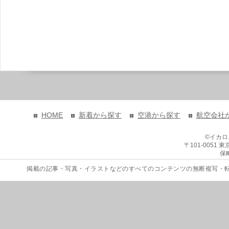
HOME
新着から探す
空港から探す
航空会社
©イカ
〒101-0051
保
掲載の記事・写真・イラストなどのすべてのコンテンツの無断複写・転載を禁じます。 Copyri