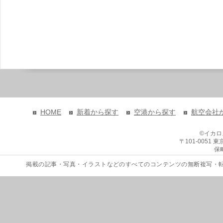
HOME
新着から探す
空港から探す
航空会社
©イカ
〒101-0051
保
掲載の記事・写真・イラストなどのすべてのコンテンツの無断複写・転載を禁じます。 Copyri