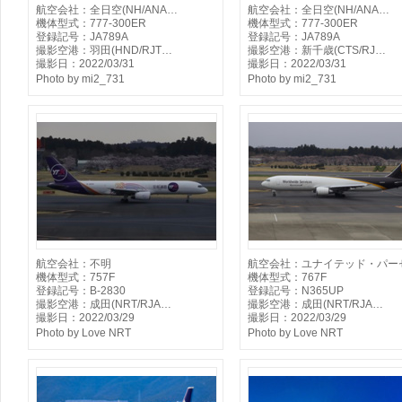
航空会社：全日空(NH/ANA…
航空会社：全日空(NH/ANA…
機体型式：777-300ER
機体型式：777-300ER
登録記号：JA789A
登録記号：JA789A
撮影空港：羽田(HND/RJT…
撮影空港：新千歳(CTS/RJ…
撮影日：2022/03/31
撮影日：2022/03/31
Photo by mi2_731
Photo by mi2_731
航空会社：不明
航空会社：ユナイテッド・パー
機体型式：757F
機体型式：767F
登録記号：B-2830
登録記号：N365UP
撮影空港：成田(NRT/RJA…
撮影空港：成田(NRT/RJA…
撮影日：2022/03/29
撮影日：2022/03/29
Photo by Love NRT
Photo by Love NRT