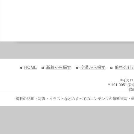
HOME
新着から探す
空港から探す
航空会社
©イカ
〒101-0051
保
掲載の記事・写真・イラストなどのすべてのコンテンツの無断複写・転載を禁じます。 Copyri