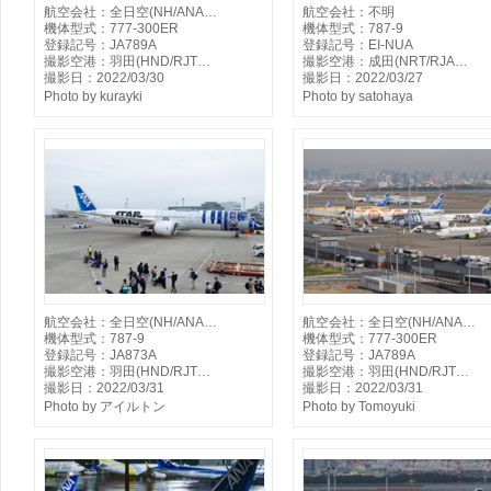
航空会社：全日空(NH/ANA…
航空会社：不明
機体型式：777-300ER
機体型式：787-9
登録記号：JA789A
登録記号：EI-NUA
撮影空港：羽田(HND/RJT…
撮影空港：成田(NRT/RJA…
撮影日：2022/03/30
撮影日：2022/03/27
Photo by kurayki
Photo by satohaya
航空会社：全日空(NH/ANA…
航空会社：全日空(NH/ANA…
機体型式：787-9
機体型式：777-300ER
登録記号：JA873A
登録記号：JA789A
撮影空港：羽田(HND/RJT…
撮影空港：羽田(HND/RJT…
撮影日：2022/03/31
撮影日：2022/03/31
Photo by アイルトン
Photo by Tomoyuki