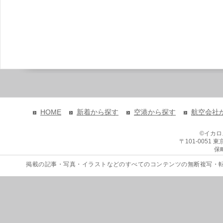
HOME
新着から探す
空港から探す
航空会社
©イカ
〒101-0051
保
掲載の記事・写真・イラストなどのすべてのコンテンツの無断複写・転載を禁じます。 Copyri