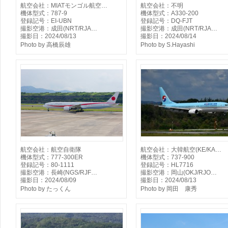
航空会社：MIATモンゴル航空…
航空会社：不明
機体型式：787-9
機体型式：A330-200
登録記号：EI-UBN
登録記号：DQ-FJT
撮影空港：成田(NRT/RJA…
撮影空港：成田(NRT/RJA…
撮影日：2024/08/13
撮影日：2024/08/14
Photo by 高橋辰雄
Photo by S.Hayashi
航空会社：航空自衛隊
航空会社：大韓航空(KE/KA…
機体型式：777-300ER
機体型式：737-900
登録記号：80-1111
登録記号：HL7716
撮影空港：長崎(NGS/RJF…
撮影空港：岡山(OKJ/RJO…
撮影日：2024/08/09
撮影日：2024/08/13
Photo by たっくん
Photo by 岡田 康秀