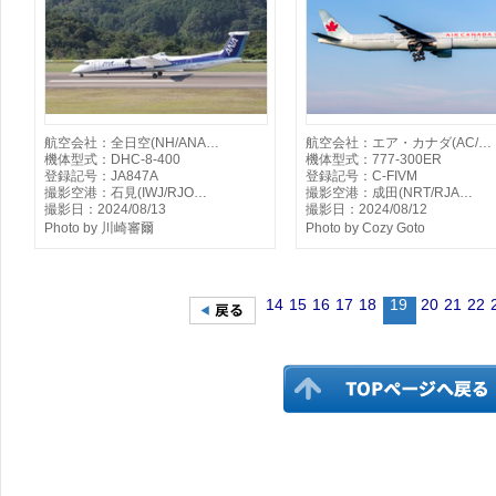
航空会社：全日空(NH/ANA…
航空会社：エア・カナダ(AC/…
機体型式：DHC-8-400
機体型式：777-300ER
登録記号：JA847A
登録記号：C-FIVM
撮影空港：石見(IWJ/RJO…
撮影空港：成田(NRT/RJA…
撮影日：2024/08/13
撮影日：2024/08/12
Photo by 川崎審爾
Photo by Cozy Goto
14
15
16
17
18
19
20
21
22