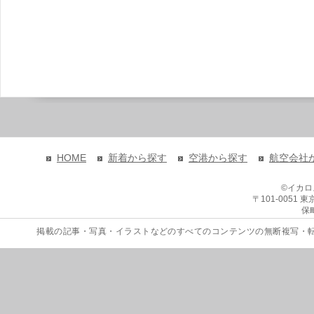
HOME
新着から探す
空港から探す
航空会社
©イカ
〒101-0051
保
掲載の記事・写真・イラストなどのすべてのコンテンツの無断複写・転載を禁じます。 Copyri