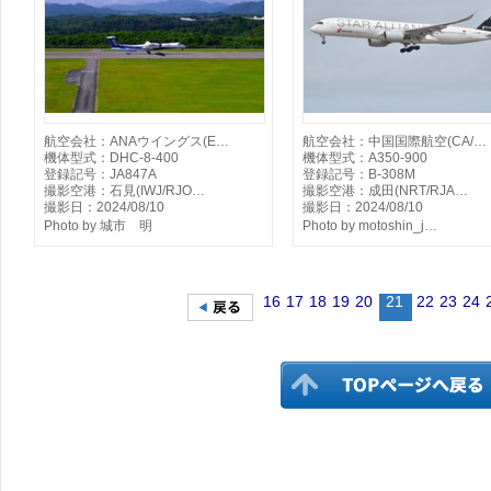
航空会社：ANAウイングス(E…
航空会社：中国国際航空(CA/…
機体型式：DHC-8-400
機体型式：A350-900
登録記号：JA847A
登録記号：B-308M
撮影空港：石見(IWJ/RJO…
撮影空港：成田(NRT/RJA…
撮影日：2024/08/10
撮影日：2024/08/10
Photo by 城市 明
Photo by motoshin_j…
16
17
18
19
20
21
22
23
24