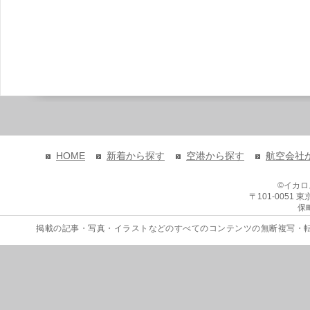
HOME
新着から探す
空港から探す
航空会社
©イカ
〒101-0051
保
掲載の記事・写真・イラストなどのすべてのコンテンツの無断複写・転載を禁じます。 Copyri