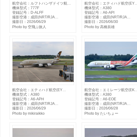
航空会社：ルフトハンザドイツ航…
航空会社：エティハド航空(EY
機体型式：777F
機体型式：A380
登録記号：D-ALFF
登録記号：A6-API
撮影空港：成田(NRT/RJA…
撮影空港：成田(NRT/RJA…
撮影日：2026/06/29
撮影日：2026/06/30
Photo by 空飛ぶ旅人
Photo by 高橋辰雄
航空会社：エティハド航空(EY…
航空会社：エミレーツ航空(EK
機体型式：A380
機体型式：A380
登録記号：A6-APH
登録記号：A6-EOE
撮影空港：成田(NRT/RJA…
撮影空港：成田(NRT/RJA…
撮影日：2026/06/29
撮影日：2026/06/28
Photo by mikiraikko
Photo by たいちょー