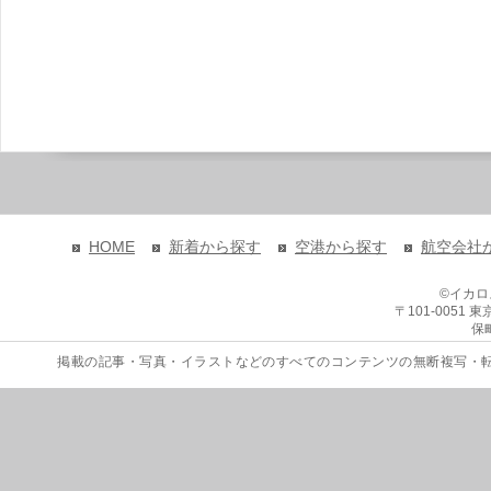
HOME
新着から探す
空港から探す
航空会社
©イカ
〒101-0051
保
掲載の記事・写真・イラストなどのすべてのコンテンツの無断複写・転載を禁じます。 Copyri