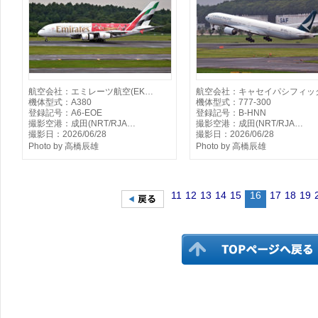
航空会社：エミレーツ航空(EK…
航空会社：キャセイパシフィッ
機体型式：A380
機体型式：777-300
登録記号：A6-EOE
登録記号：B-HNN
撮影空港：成田(NRT/RJA…
撮影空港：成田(NRT/RJA…
撮影日：2026/06/28
撮影日：2026/06/28
Photo by 高橋辰雄
Photo by 高橋辰雄
11
12
13
14
15
16
17
18
19