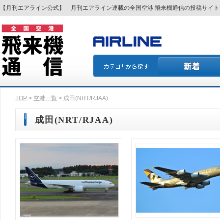
【月刊エアライン公式】 月刊エアライン連載の全国空港 飛来機通信の投稿サイ
TOP
>
空港一覧
> 成田(NRT/RJAA)
成田(NRT/RJAA)