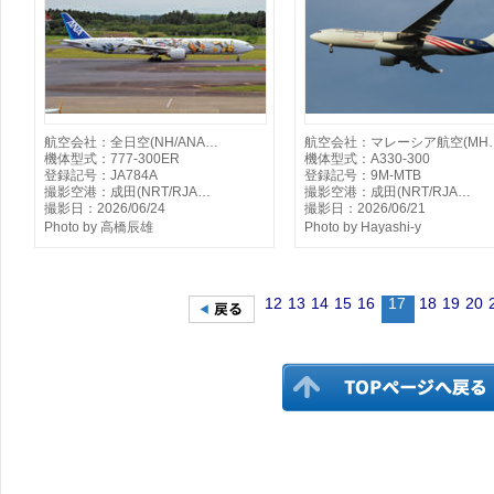
航空会社：全日空(NH/ANA…
航空会社：マレーシア航空(MH
機体型式：777-300ER
機体型式：A330-300
登録記号：JA784A
登録記号：9M-MTB
撮影空港：成田(NRT/RJA…
撮影空港：成田(NRT/RJA…
撮影日：2026/06/24
撮影日：2026/06/21
Photo by 高橋辰雄
Photo by Hayashi-y
12
13
14
15
16
17
18
19
20