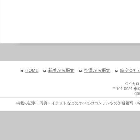
HOME
新着から探す
空港から探す
航空会社
©イカ
〒101-0051
保
掲載の記事・写真・イラストなどのすべてのコンテンツの無断複写・転載を禁じます。 Copyri