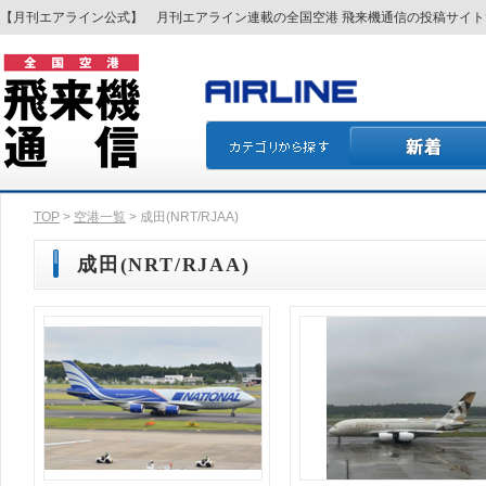
【月刊エアライン公式】 月刊エアライン連載の全国空港 飛来機通信の投稿サイ
TOP
>
空港一覧
> 成田(NRT/RJAA)
成田(NRT/RJAA)