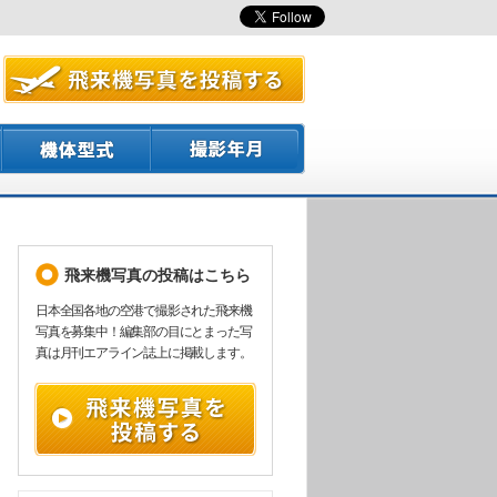
飛来機写真の投稿はこちら
日本全国各地の空港で撮影された飛来機
写真を募集中！編集部の目にとまった写
真は月刊エアライン誌上に掲載します。