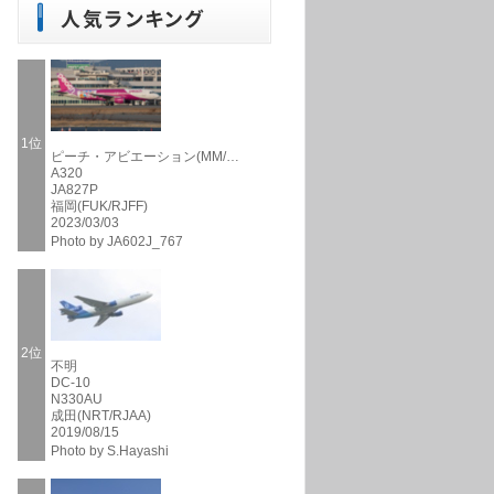
1位
ピーチ・アビエーション(MM/…
A320
JA827P
福岡(FUK/RJFF)
2023/03/03
Photo by JA602J_767
2位
不明
DC-10
N330AU
成田(NRT/RJAA)
2019/08/15
Photo by S.Hayashi