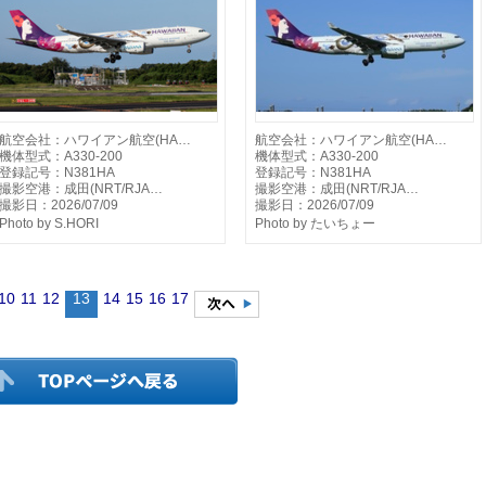
航空会社：ハワイアン航空(HA…
航空会社：ハワイアン航空(HA…
機体型式：A330-200
機体型式：A330-200
登録記号：N381HA
登録記号：N381HA
撮影空港：成田(NRT/RJA…
撮影空港：成田(NRT/RJA…
撮影日：2026/07/09
撮影日：2026/07/09
Photo by S.HORI
Photo by たいちょー
10
11
12
13
14
15
16
17