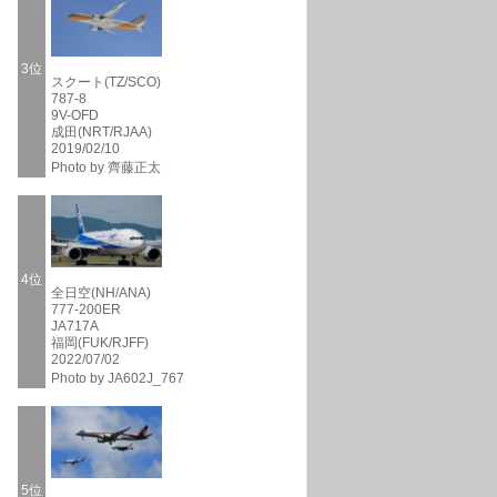
3位
スクート(TZ/SCO)
787-8
9V-OFD
成田(NRT/RJAA)
2019/02/10
Photo by 齊藤正太
4位
全日空(NH/ANA)
777-200ER
JA717A
福岡(FUK/RJFF)
2022/07/02
Photo by JA602J_767
5位