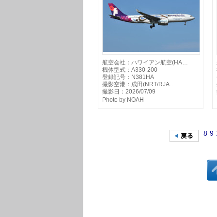
航空会社：ハワイアン航空(HA…
機体型式：A330-200
登録記号：N381HA
撮影空港：成田(NRT/RJA…
撮影日：2026/07/09
Photo by NOAH
8
9